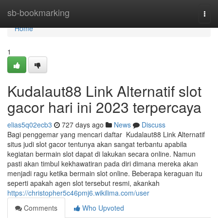
Home
sb-bookmarking
Togg
navi
Home
1
Kudalaut88 Link Alternatif slot
gacor hari ini 2023 terpercaya
elias5q02ecb3
727 days ago
News
Discuss
Bagi penggemar yang mencari daftar Kudalaut88 Link Alternatif
situs judi slot gacor tentunya akan sangat terbantu apabila
kegiatan bermain slot dapat di lakukan secara online. Namun
pasti akan timbul kekhawatiran pada diri dimana mereka akan
menjadi ragu ketika bermain slot online. Beberapa keraguan itu
seperti apakah agen slot tersebut resmi, akankah
https://christopher5c46pmj6.wikilima.com/user
Comments
Who Upvoted