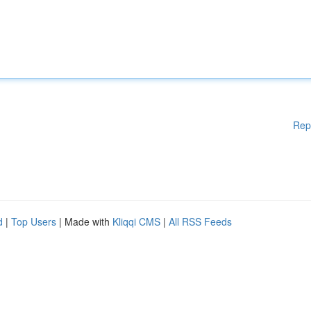
Rep
d
|
Top Users
| Made with
Kliqqi CMS
|
All RSS Feeds