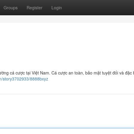
Groups
Register
Login
trường cá cược tại Việt Nam. Cá cược an toàn, bảo mật tuyệt đối và đặc b
om/story3702933/8888bxyz