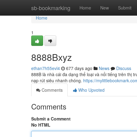
Home
sb-bookmarking
Home
New
Submit
Home
1
8888Bxyz
ethan7h55evl4
677 days ago
News
Discuss
888B là nhà cái đa dạng thể loại và nổi tiếng trên thị 
nạp rút siêu nhanh chóng.
https://mylittlebookmark.c
Comments
Who Upvoted
Comments
Submit a Comment
No HTML