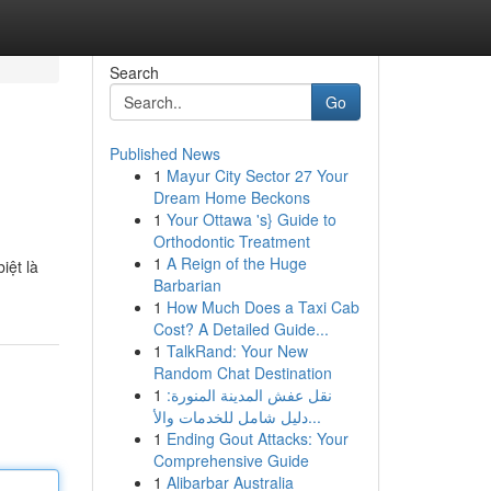
Search
Go
Published News
1
Mayur City Sector 27 Your
Dream Home Beckons
1
Your Ottawa 's} Guide to
Orthodontic Treatment
1
A Reign of the Huge
iệt là
Barbarian
1
How Much Does a Taxi Cab
Cost? A Detailed Guide...
1
TalkRand: Your New
Random Chat Destination
1
نقل عفش المدينة المنورة:
دليل شامل للخدمات والأ...
1
Ending Gout Attacks: Your
Comprehensive Guide
1
Alibarbar Australia