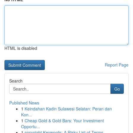
HTML is disabled
Report Page
Search
Go
Published News
1
Keindahan Kadin Sulawesi Selatan: Peran dan
Kon...
1
Cheap Gold & Gold Bars: Your Investment
Opportu...
1
copyright Keywords: A Risky List of Terms