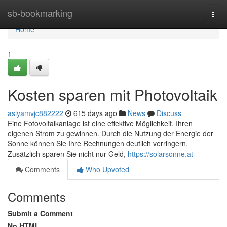
Home
sb-bookmarking
Togg
navi
Home
1
Kosten sparen mit Photovoltaik
asiyamvjc882222
615 days ago
News
Discuss
Eine Fotovoltaikanlage ist eine effektive Möglichkeit, Ihren
eigenen Strom zu gewinnen. Durch die Nutzung der Energie der
Sonne können Sie Ihre Rechnungen deutlich verringern.
Zusätzlich sparen Sie nicht nur Geld,
https://solarsonne.at
Comments
Who Upvoted
Comments
Submit a Comment
No HTML