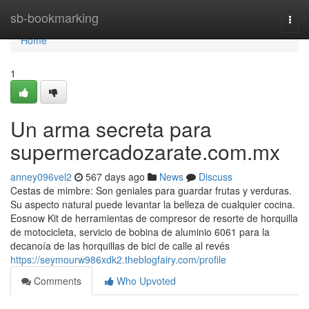
Home
sb-bookmarking
Togg
navi
Home
1
Un arma secreta para
supermercadozarate.com.mx
anney096vel2
567 days ago
News
Discuss
Cestas de mimbre: Son geniales para guardar frutas y verduras.
Su aspecto natural puede levantar la belleza de cualquier cocina.
Eosnow Kit de herramientas de compresor de resorte de horquilla
de motocicleta, servicio de bobina de aluminio 6061 para la
decanoía de las horquillas de bici de calle al revés
https://seymourw986xdk2.theblogfairy.com/profile
Comments
Who Upvoted