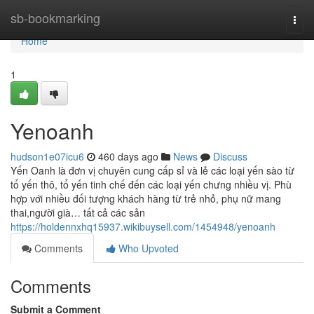
Home
sb-bookmarking
Togg
navi
Home
1
Yenoanh
hudson1e07icu6
460 days ago
News
Discuss
Yến Oanh là đơn vị chuyên cung cấp sỉ và lẻ các loại yến sào từ
tổ yến thô, tổ yến tinh chế đến các loại yến chưng nhiều vị. Phù
hợp với nhiều đối tượng khách hàng từ trẻ nhỏ, phụ nữ mang
thai,người già… tất cả các sản
https://holdennxhq15937.wikibuysell.com/1454948/yenoanh
Comments
Who Upvoted
Comments
Submit a Comment