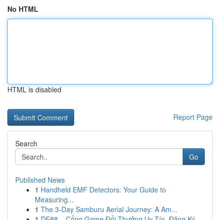
No HTML
HTML is disabled
Report Page
Search
Go
Published News
1
Handheld EMF Detectors: Your Guide to
Measuring...
1
The 3-Day Samburu Aerial Journey: A Am...
1
DE88 – Cổng Game Đổi Thưởng Uy Tín, Đăng Ký