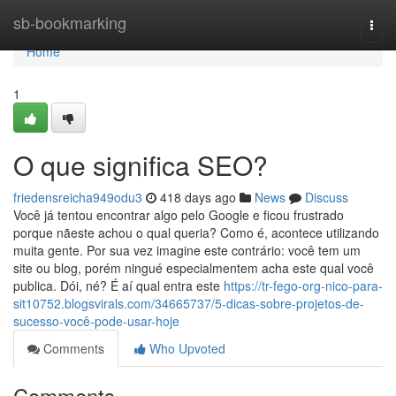
Home
sb-bookmarking
Togg
navi
Home
1
O que significa SEO?
friedensreicha949odu3
418 days ago
News
Discuss
Você já tentou encontrar algo pelo Google e ficou frustrado
porque nãeste achou o qual queria? Como é, acontece utilizando
muita gente. Por sua vez imagine este contrário: você tem um
site ou blog, porém ningué especialmentem acha este qual você
publica. Dói, né? É aí qual entra este
https://tr-fego-org-nico-para-
sit10752.blogsvirals.com/34665737/5-dicas-sobre-projetos-de-
sucesso-você-pode-usar-hoje
Comments
Who Upvoted
Comments