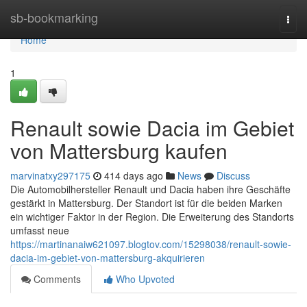
Home
sb-bookmarking
Togg
navi
Home
1
Renault sowie Dacia im Gebiet
von Mattersburg kaufen
marvinatxy297175
414 days ago
News
Discuss
Die Automobilhersteller Renault und Dacia haben ihre Geschäfte
gestärkt in Mattersburg. Der Standort ist für die beiden Marken
ein wichtiger Faktor in der Region. Die Erweiterung des Standorts
umfasst neue
https://martinanaiw621097.blogtov.com/15298038/renault-sowie-
dacia-im-gebiet-von-mattersburg-akquirieren
Comments
Who Upvoted