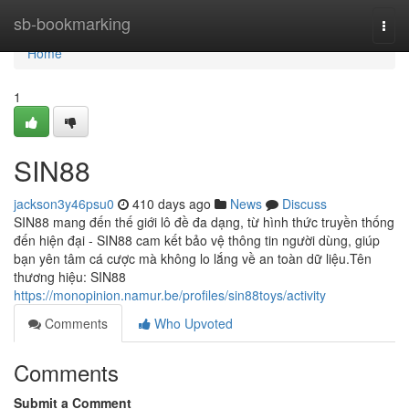
Home
sb-bookmarking
Togg
navi
Home
1
SIN88
jackson3y46psu0
410 days ago
News
Discuss
SIN88 mang đến thế giới lô đề đa dạng, từ hình thức truyền thống
đến hiện đại - SIN88 cam kết bảo vệ thông tin người dùng, giúp
bạn yên tâm cá cược mà không lo lắng về an toàn dữ liệu.Tên
thương hiệu: SIN88
https://monopinion.namur.be/profiles/sin88toys/activity
Comments
Who Upvoted
Comments
Submit a Comment