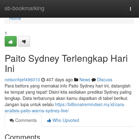
Home
sb-bookmarking
Togg
navi
Home
1
Paito Sydney Terlengkap Hari
Ini
nelsonfqef496010
407 days ago
News
Discuss
Para bettors yang memakai info Paito Sydney hari ini, datanglah
ke tempat yang tepat! Disini kita sediakan prediksi Sydney paling
lengkap. Data terbarunya akan kamu dapatkan di tabel berikut.
Jangan lupa untuk selalu
https://billionairemindset.my.id/cara-
analisis-paito-warna-sydney-live/
Comments
Who Upvoted
Comments