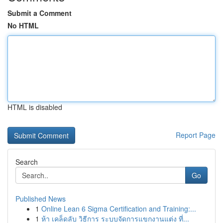
Submit a Comment
No HTML
HTML is disabled
Report Page
Search
Go
Published News
1
Online Lean 6 Sigma Certification and Training:...
1
ห้า เคล็ดลับ วิธีการ ระบบจัดการแขกงานแต่ง ที่...