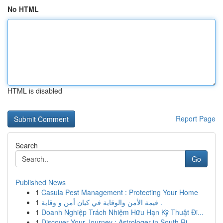
No HTML
HTML is disabled
Report Page
Search
Go
Published News
1
Casula Pest Management : Protecting Your Home
1
قيمة الأمن والوقاية في كيان أمن و وقاية .
1
Doanh Nghiệp Trách Nhiệm Hữu Hạn Kỹ Thuật Đi...
1
Discover Your Journey : Astrologer in South Ri...