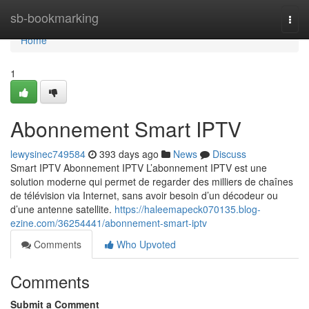
Home
sb-bookmarking
Togg
navi
Home
1
Abonnement Smart IPTV
lewysinec749584
393 days ago
News
Discuss
Smart IPTV Abonnement IPTV L’abonnement IPTV est une
solution moderne qui permet de regarder des milliers de chaînes
de télévision via Internet, sans avoir besoin d’un décodeur ou
d’une antenne satellite.
https://haleemapeck070135.blog-
ezine.com/36254441/abonnement-smart-iptv
Comments
Who Upvoted
Comments
Submit a Comment