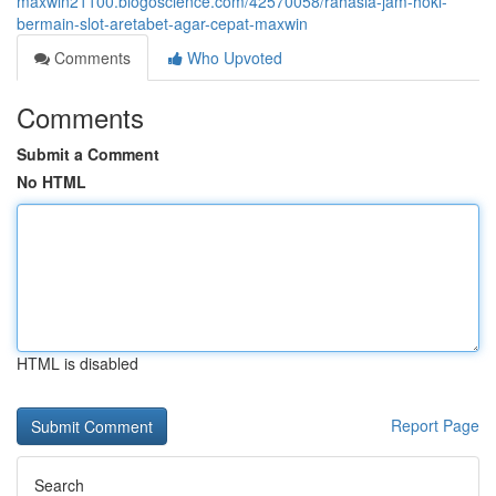
maxwin21100.blogoscience.com/42570058/rahasia-jam-hoki-
bermain-slot-aretabet-agar-cepat-maxwin
Comments
Who Upvoted
Comments
Submit a Comment
No HTML
HTML is disabled
Report Page
Search