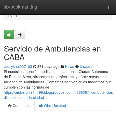
Home
sb-bookmarking
Togg
navi
Home
1
Servicio de Ambulancias en
CABA
cecilykhui027103
371 days ago
News
Discuss
Si necesitas atención médica inmediata en la Ciudad Autónoma
de Buenos Aires, ofrecemos un profesional y eficaz servicio de
arriendo de ambulancias. Contamos con vehículos modernos que
cumplen con las normas de
https://amberpilr914498.blogproducer.com/43683871/ambulancias-
disponibles-en-la-ciudad
Comments
Who Upvoted