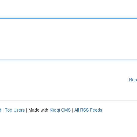
Rep
d
|
Top Users
| Made with
Kliqqi CMS
|
All RSS Feeds