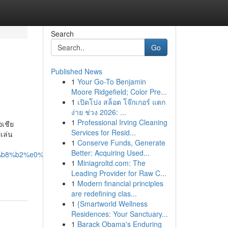
Search
Go
Published News
1
Your Go-To Benjamin
Moore Ridgefield; Color Pre...
1
เปิดโปง สล็อต โจ๊กเกอร์ แตก
ง่าย ช่วง 2026: ...
1
Professional Irving Cleaning
อเชีย
Services for Resid...
เล่น
1
Conserve Funds, Generate
Better: Acquiring Used...
b8%b2%e0%b8%9e-
1
Miniagroltd.com: The
Leading Provider for Raw C...
1
Modern financial principles
are redefining clas...
1
{Smartworld Wellness
Residences: Your Sanctuary...
1
Barack Obama's Enduring