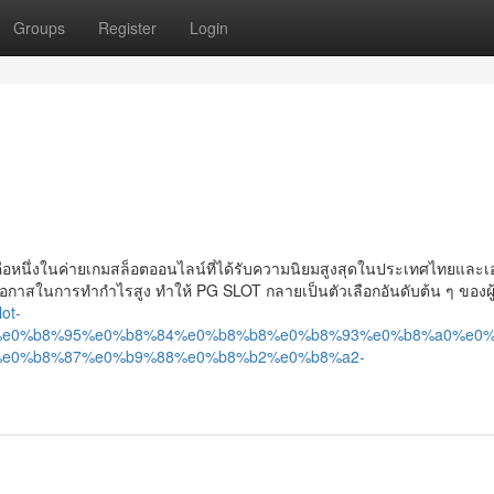
Groups
Register
Login
คือหนึ่งในค่ายเกมสล็อตออนไลน์ที่ได้รับความนิยมสูงสุดในประเทศไทยและเ
โอกาสในการทำกำไรสูง ทำให้ PG SLOT กลายเป็นตัวเลือกอันดับต้น ๆ ของผู้
lot-
e0%b8%95%e0%b8%84%e0%b8%b8%e0%b8%93%e0%b8%a0%e0%
e0%b8%87%e0%b9%88%e0%b8%b2%e0%b8%a2-