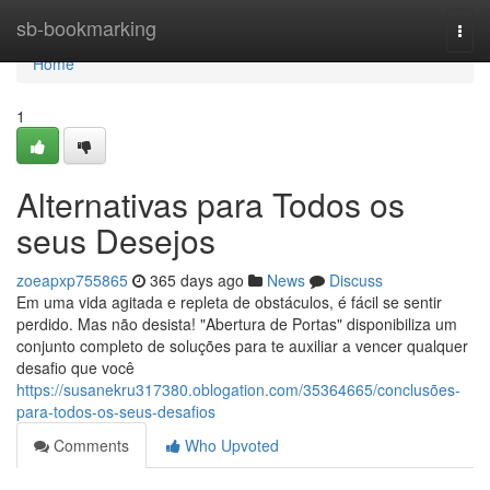
Home
sb-bookmarking
Togg
navi
Home
1
Alternativas para Todos os
seus Desejos
zoeapxp755865
365 days ago
News
Discuss
Em uma vida agitada e repleta de obstáculos, é fácil se sentir
perdido. Mas não desista! "Abertura de Portas" disponibiliza um
conjunto completo de soluções para te auxiliar a vencer qualquer
desafio que você
https://susanekru317380.oblogation.com/35364665/conclusões-
para-todos-os-seus-desafios
Comments
Who Upvoted