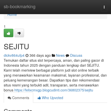
Home
sb-bookmarking
Togg
navi
Home
1
SEJITU
dickv864ufp4
366 days ago
News
Discuss
Temukan daftar situs slot terpercaya, aman, dan paling gacor di
Indonesia tahun 2025 dengan panduan lengkap dari SEJITU.
Kami telah meriview berbagai platform judi slot online terbaik
yang menawarkan keamanan maksimal, layanan profesional, dan
peluang kemenangan besar. Dapatkan tips dan rekomendasi
situs resmi yang terbukti adil, transparan, serta menawarkan
bonus
https://felixcmxgp.blogcudinti.com/36802375/sejitu
Comments
Who Upvoted
Comments