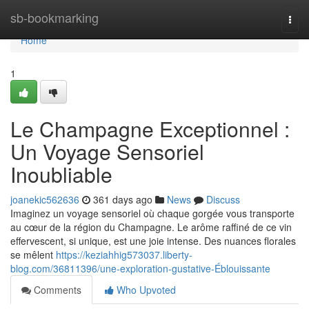
Home
sb-bookmarking
Togg
navi
Home
1
Le Champagne Exceptionnel :
Un Voyage Sensoriel
Inoubliable
joanekic562636
361 days ago
News
Discuss
Imaginez un voyage sensoriel où chaque gorgée vous transporte
au cœur de la région du Champagne. Le arôme raffiné de ce vin
effervescent, si unique, est une joie intense. Des nuances florales
se mêlent
https://keziahhig573037.liberty-
blog.com/36811396/une-exploration-gustative-Éblouissante
Comments
Who Upvoted