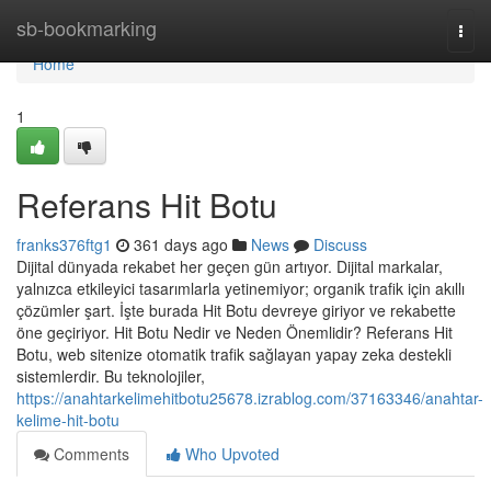
Home
sb-bookmarking
Togg
navi
Home
1
Referans Hit Botu
franks376ftg1
361 days ago
News
Discuss
Dijital dünyada rekabet her geçen gün artıyor. Dijital markalar,
yalnızca etkileyici tasarımlarla yetinemiyor; organik trafik için akıllı
çözümler şart. İşte burada Hit Botu devreye giriyor ve rekabette
öne geçiriyor. Hit Botu Nedir ve Neden Önemlidir? Referans Hit
Botu, web sitenize otomatik trafik sağlayan yapay zeka destekli
sistemlerdir. Bu teknolojiler,
https://anahtarkelimehitbotu25678.izrablog.com/37163346/anahtar-
kelime-hit-botu
Comments
Who Upvoted