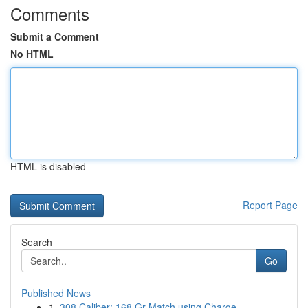
Comments
Submit a Comment
No HTML
HTML is disabled
Report Page
Search
Go
Published News
1
.308 Caliber: 168 Gr Match using Charge ...