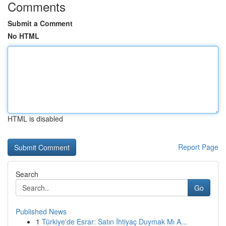
Comments
Submit a Comment
No HTML
HTML is disabled
Report Page
Search
Go
Published News
1
Türkiye'de Esrar: Satın İhtiyaç Duymak Mı A...