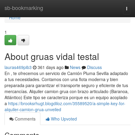
Home
sb-bookmarking
Togg
navi
Home
1
About gruas vidal testal
lauras469pib3
361 days ago
News
Discuss
En , te ofrecemos un servicio de Camión Pluma Sevilla adaptado
a tus necesidades. Contamos con una flota moderna y bien
preparada para garantizar el transporte seguro y eficiente de tus
mercancías. Alquiler camion grua con brazo articulado (Baranoa,
Atlántico) Este tipo se caracteriza porque es un equipo acoplado
a
https://brooksrhugt.blogdiloz.com/35589520/a-simple-key-for-
alquiler-camion-grua-unveiled
Comments
Who Upvoted
Comments