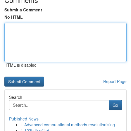
Submit a Comment
No HTML
HTML is disabled
Report Page
Search
Go
Published News
1
Advanced computational methods revolutionising ...
1
123b là cái gì