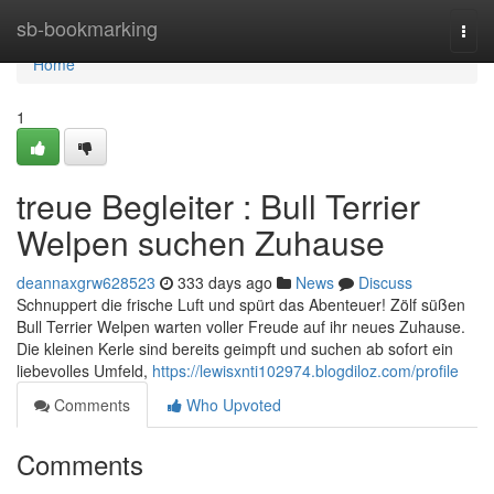
Home
sb-bookmarking
Togg
navi
Home
1
treue Begleiter : Bull Terrier
Welpen suchen Zuhause
deannaxgrw628523
333 days ago
News
Discuss
Schnuppert die frische Luft und spürt das Abenteuer! Zölf süßen
Bull Terrier Welpen warten voller Freude auf ihr neues Zuhause.
Die kleinen Kerle sind bereits geimpft und suchen ab sofort ein
liebevolles Umfeld,
https://lewisxnti102974.blogdiloz.com/profile
Comments
Who Upvoted
Comments