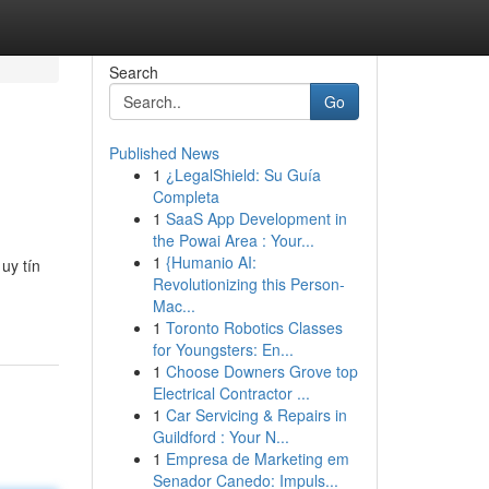
Search
Go
Published News
1
¿LegalShield: Su Guía
Completa
1
SaaS App Development in
the Powai Area : Your...
1
{Humanio AI:
uy tín
Revolutionizing this Person-
Mac...
1
Toronto Robotics Classes
for Youngsters: En...
1
Choose Downers Grove top
Electrical Contractor ...
1
Car Servicing & Repairs in
Guildford : Your N...
1
Empresa de Marketing em
Senador Canedo: Impuls...