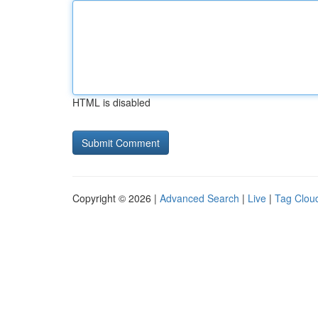
HTML is disabled
Copyright © 2026 |
Advanced Search
|
Live
|
Tag Clou