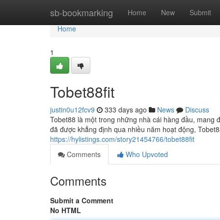
Home
sb-bookmarking
Home
New
Submit
Home
1
Tobet88fit
justin0u12fcv9
333 days ago
News
Discuss
Tobet88 là một trong những nhà cái hàng đầu, mang đến 
đã được khẳng định qua nhiều năm hoạt động, Tobet88
https://hylistings.com/story21454766/tobet88fit
Comments
Who Upvoted
Comments
Submit a Comment
No HTML