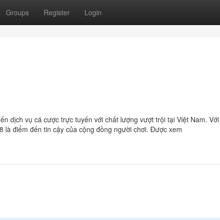
Groups
Register
Login
dịch vụ cá cược trực tuyến với chất lượng vượt trội tại Việt Nam. Với 
 là điểm đến tin cậy của cộng đồng người chơi. Được xem