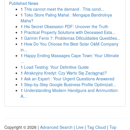
Published News
1
This cannot meet the demand . This cond...
1
Toko Store Paling Mahal : Mengapa Bandrolnya
Maha?
1
His Secret Obsession PDF: Uncover the Truth
1
Practical Property Solutions with Deceased Esta...
1
Garmin Fenix 7: Problemas Dificuldades Questões...
1
How Do You Choose the Best Solar O&M Company
in...
1
Happy Ending Massages Cape Town: Your Ultimate
...
1
Load Testing: Your Definitive Guide
1
Atrakcyjny Kredyt: Czy Warto Się Zaciągnąć?
1
Ask an Expert : Your Urgent Questions Answered
1
Step-by-Step Google Business Profile Optimizati...
1
Understanding Modern Handguns and Ammunition:
A...
Copyright © 2026 |
Advanced Search
|
Live
|
Tag Cloud
|
Top