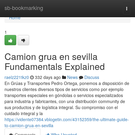
Home
sb-bookmarking
Togg
navi
Home
1
Camion grua en sevilla
Fundamentals Explained
raelz221tkz0
332 days ago
News
Discuss
En Grúas y Transportes Pedro Ortega, ponemos a disposición de
nuestros clientes diversos tipos de servicios como por ejemplo
transportes especiales en góndolas o servicios especializados
para industria y fabricantes, con una distribución community de
sus productos y de logística integral. Su compromiso con el
cuidado integral y la
https://vidente07384.vblogetin.com/43152359/the-ultimate-guide-
to-camion-grua-en-sevilla
Comments
Who Upvoted