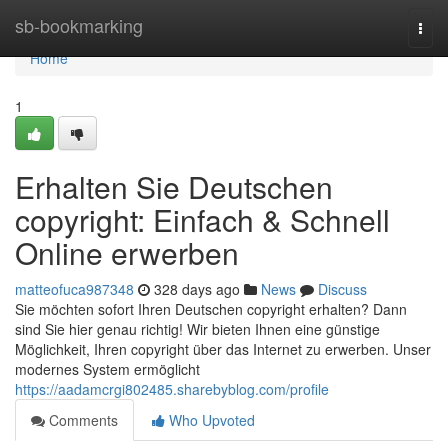
Home
sb-bookmarking
Togg
navi
Home
1
Erhalten Sie Deutschen
copyright: Einfach & Schnell
Online erwerben
matteofuca987348
328 days ago
News
Discuss
Sie möchten sofort Ihren Deutschen copyright erhalten? Dann
sind Sie hier genau richtig! Wir bieten Ihnen eine günstige
Möglichkeit, Ihren copyright über das Internet zu erwerben. Unser
modernes System ermöglicht
https://aadamcrgi802485.sharebyblog.com/profile
Comments
Who Upvoted