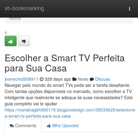
Home
sb-bookmarking
Togg
navi
Home
1
Escolher a Smart TV Perfeita
para Sua Casa
jeanecmd508911
328 days ago
News
Discuss
Navegar pelo mundo do smart TVs pode ser a tarefa desafiante.
Com tantas opções disponíveis no mercado, como escolher a TV
inteligente que realmente se adequa às suas necessidades? Este
guia completo vai te ajudar
https://mariahagkh560176.blogprodesign.com/58533625/selecione-
a-smart-tv-perfeita-para-sua-casa
Comments
Who Upvoted