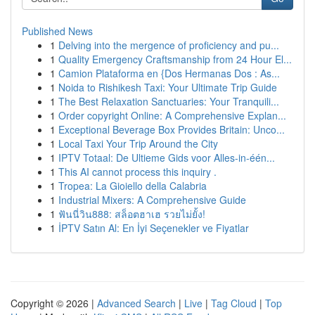
Published News
1
Delving into the mergence of proficiency and pu...
1
Quality Emergency Craftsmanship from 24 Hour El...
1
Camion Plataforma en {Dos Hermanas Dos : As...
1
Noida to Rishikesh Taxi: Your Ultimate Trip Guide
1
The Best Relaxation Sanctuaries: Your Tranquili...
1
Order copyright Online: A Comprehensive Explan...
1
Exceptional Beverage Box Provides Britain: Unco...
1
Local Taxi Your Trip Around the City
1
IPTV Totaal: De Ultieme Gids voor Alles-in-één...
1
This AI cannot process this inquiry .
1
Tropea: La Gioiello della Calabria
1
Industrial Mixers: A Comprehensive Guide
1
ฟันนี่วิน888: สล็อตฮาเฮ รวยไม่ยั้ง!
1
İPTV Satın Al: En İyi Seçenekler ve Fiyatlar
Copyright © 2026 |
Advanced Search
|
Live
|
Tag Cloud
|
Top