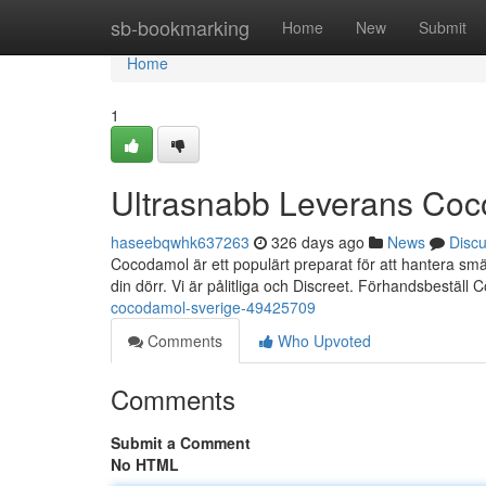
Home
sb-bookmarking
Home
New
Submit
Home
1
Ultrasnabb Leverans Coc
haseebqwhk637263
326 days ago
News
Disc
Cocodamol är ett populärt preparat för att hantera smä
din dörr. Vi är pålitliga och Discreet. Förhandsbestäl
cocodamol-sverige-49425709
Comments
Who Upvoted
Comments
Submit a Comment
No HTML