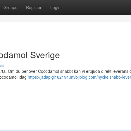
Groups
Register
Login
odamol Sverige
uss
rta. Om du behöver Cocodamol snabbt kan vi erbjuda direkt leverans dir
l Cocodamol idag
https://jadapigl162194.mybjjblog.com/nyckelsnabb-leve