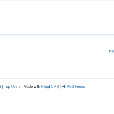
Rep
d
|
Top Users
| Made with
Kliqqi CMS
|
All RSS Feeds