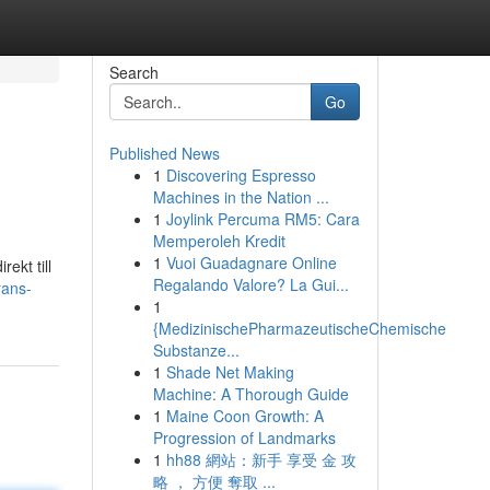
Search
Go
Published News
1
Discovering Espresso
Machines in the Nation ...
1
Joylink Percuma RM5: Cara
Memperoleh Kredit
1
Vuoi Guadagnare Online
ekt till
Regalando Valore? La Gui...
rans-
1
{MedizinischePharmazeutischeChemische
Substanze...
1
Shade Net Making
Machine: A Thorough Guide
1
Maine Coon Growth: A
Progression of Landmarks
1
hh88 網站：新手 享受 金 攻
略 ， 方便 奪取 ...