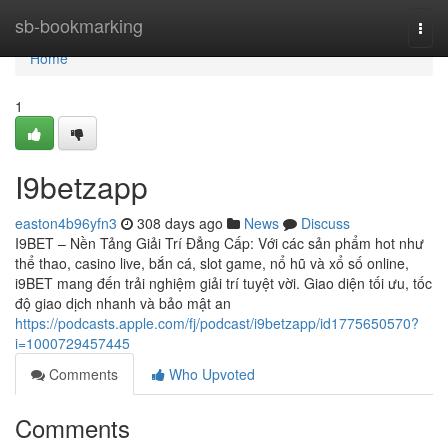
Home
sb-bookmarking
Togg
navi
Home
1
I9betzapp
easton4b96yfn3
308 days ago
News
Discuss
I9BET – Nền Tảng Giải Trí Đẳng Cấp: Với các sản phẩm hot như
thể thao, casino live, bắn cá, slot game, nổ hũ và xổ số online,
i9BET mang đến trải nghiệm giải trí tuyệt vời. Giao diện tối ưu, tốc
độ giao dịch nhanh và bảo mật an
https://podcasts.apple.com/fj/podcast/i9betzapp/id1775650570?
i=1000729457445
Comments
Who Upvoted
Comments