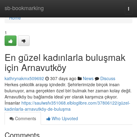
Home
sb-bookmarking
Togg
navi
Home
1
En güzel kadınlarla buluşmak
için Arnavutköy
kathrynakmx509692
307 days ago
News
Discuss
Herkes çekicilik arayışı içindedir. Şehirlerimizde birçok insan
bulunuyor, ama gerçekten özel biri bulmak her zaman kolay değil.
Arnavutköy bu bağlamda ideal yer olarak karşımıza çıkıyor.
İnsanlar
https://saulwsfv351068.elbloglibre.com/37806122/güzel-
kadınlarla-arnavutköy-de-buluşma
Comments
Who Upvoted
Comments