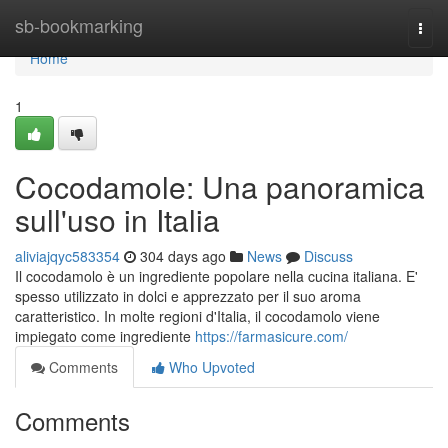
Home
sb-bookmarking
Togg
navi
Home
1
Cocodamole: Una panoramica
sull'uso in Italia
aliviajqyc583354
304 days ago
News
Discuss
Il cocodamolo è un ingrediente popolare nella cucina italiana. E'
spesso utilizzato in dolci e apprezzato per il suo aroma
caratteristico. In molte regioni d'Italia, il cocodamolo viene
impiegato come ingrediente
https://farmasicure.com/
Comments
Who Upvoted
Comments