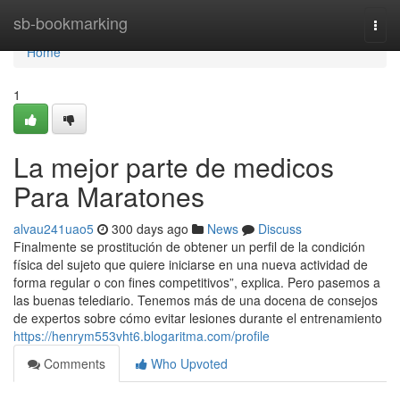
Home
sb-bookmarking
Togg
navi
Home
1
La mejor parte de medicos
Para Maratones
alvau241uao5
300 days ago
News
Discuss
Finalmente se prostitución de obtener un perfil de la condición
física del sujeto que quiere iniciarse en una nueva actividad de
forma regular o con fines competitivos”, explica. Pero pasemos a
las buenas telediario. Tenemos más de una docena de consejos
de expertos sobre cómo evitar lesiones durante el entrenamiento
https://henrym553vht6.blogaritma.com/profile
Comments
Who Upvoted