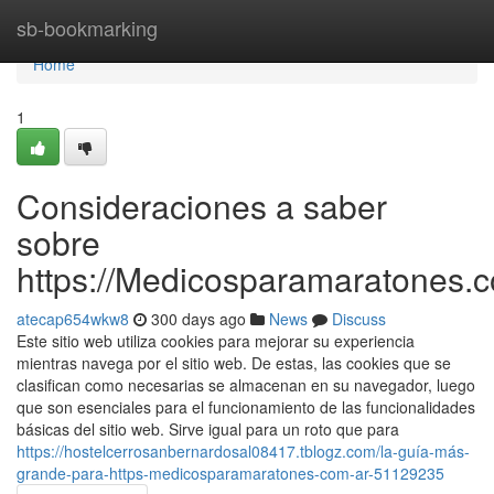
Home
sb-bookmarking
Home
1
Consideraciones a saber
sobre
https://Medicosparamaratones.c
atecap654wkw8
300 days ago
News
Discuss
Este sitio web utiliza cookies para mejorar su experiencia
mientras navega por el sitio web. De estas, las cookies que se
clasifican como necesarias se almacenan en su navegador, luego
que son esenciales para el funcionamiento de las funcionalidades
básicas del sitio web. Sirve igual para un roto que para
https://hostelcerrosanbernardosal08417.tblogz.com/la-guía-más-
grande-para-https-medicosparamaratones-com-ar-51129235