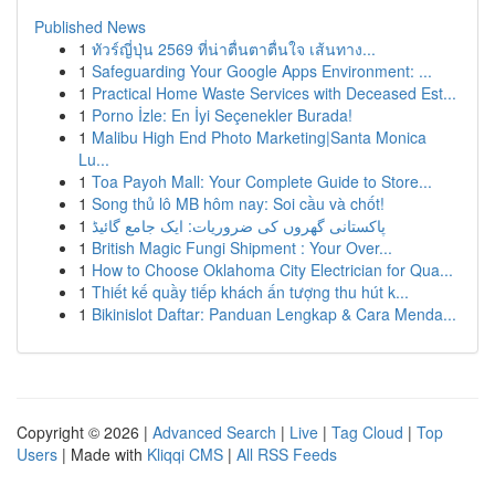
Published News
1
ทัวร์ญี่ปุ่น 2569 ที่น่าตื่นตาตื่นใจ เส้นทาง...
1
Safeguarding Your Google Apps Environment: ...
1
Practical Home Waste Services with Deceased Est...
1
Porno İzle: En İyi Seçenekler Burada!
1
Malibu High End Photo Marketing|Santa Monica
Lu...
1
Toa Payoh Mall: Your Complete Guide to Store...
1
Song thủ lô MB hôm nay: Soi cầu và chốt!
1
پاکستانی گھروں کی ضروریات: ایک جامع گائیڈ
1
British Magic Fungi Shipment : Your Over...
1
How to Choose Oklahoma City Electrician for Qua...
1
Thiết kế quầy tiếp khách ấn tượng thu hút k...
1
Bikinislot Daftar: Panduan Lengkap & Cara Menda...
Copyright © 2026 |
Advanced Search
|
Live
|
Tag Cloud
|
Top
Users
| Made with
Kliqqi CMS
|
All RSS Feeds