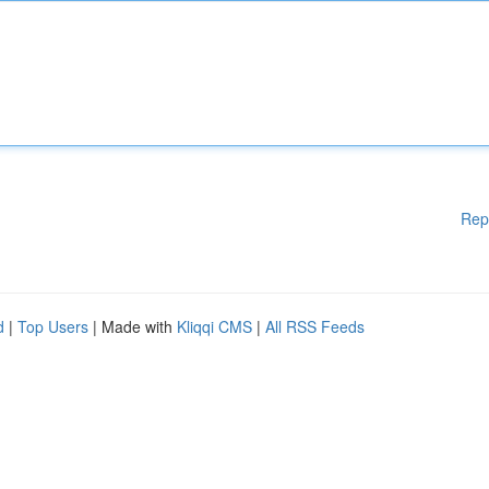
Rep
d
|
Top Users
| Made with
Kliqqi CMS
|
All RSS Feeds