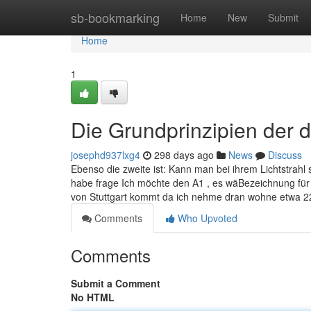
Home
sb-bookmarking
Home
New
Submit
Home
1
Die Grundprinzipien der 
josephd937lxg4
298 days ago
News
Discuss
Ebenso die zweite ist: Kann man bei ihrem Lichtstrahl
habe frage Ich möchte den A1 , es wäBezeichnung für 
von Stuttgart kommt da ich nehme dran wohne etwa 22
Comments
Who Upvoted
Comments
Submit a Comment
No HTML