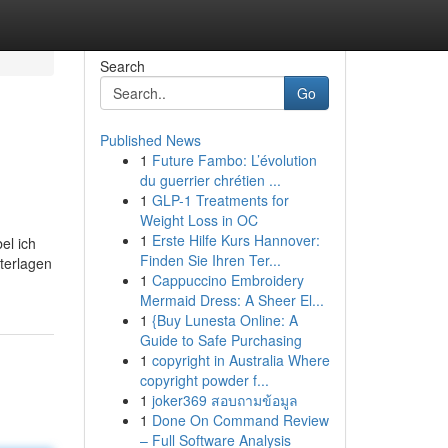
Search
Go
Published News
1
Future Fambo: L’évolution
du guerrier chrétien ...
1
GLP-1 Treatments for
Weight Loss in OC
1
Erste Hilfe Kurs Hannover:
el ich
Finden Sie Ihren Ter...
terlagen
1
Cappuccino Embroidery
Mermaid Dress: A Sheer El...
1
{Buy Lunesta Online: A
Guide to Safe Purchasing
1
copyright in Australia Where
copyright powder f...
1
joker369 สอบถามข้อมูล
1
Done On Command Review
– Full Software Analysis