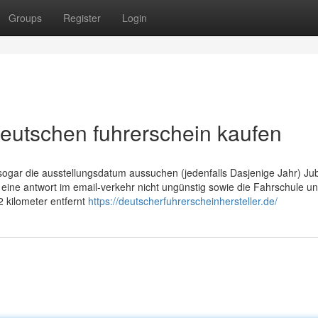
Groups
Register
Login
deutschen fuhrerschein kaufen
 sogar die ausstellungsdatum aussuchen (jedenfalls Dasjenige Jahr) Jub
eine antwort im email-verkehr nicht ungünstig sowie die Fahrschule un
 kilometer entfernt
https://deutscherfuhrerscheinhersteller.de/