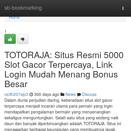
Home
sb-bookmarking
Togg
navi
Home
1
TOTORAJA: Situs Resmi 5000
Slot Gacor Terpercaya, Link
Login Mudah Menang Bonus
Besar
cicilh207ajo3
300 days ago
News
Discuss
Dalam dunia perjudian daring, keberadaan situs slot gacor
terpercaya menjadi incaran utama para pemain yang ingin
mendapatkan pengalaman bermain yang menyenangkan
sekaligus menguntungkan. Salah satu situs yang sedang naik
daun dan banyak diperbincangkan adalah TOTORAJA. Situs ini
menawarkan berbagai keunggulan yang membuatnya layak