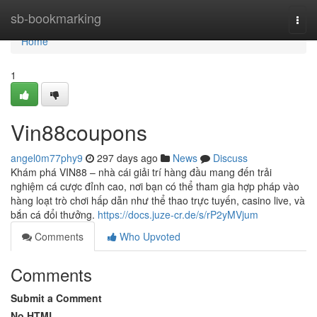
Home
sb-bookmarking
Togg
navi
Home
1
Vin88coupons
angel0m77phy9
297 days ago
News
Discuss
Khám phá VIN88 – nhà cái giải trí hàng đầu mang đến trải
nghiệm cá cược đỉnh cao, nơi bạn có thể tham gia hợp pháp vào
hàng loạt trò chơi hấp dẫn như thể thao trực tuyến, casino live, và
bắn cá đổi thưởng.
https://docs.juze-cr.de/s/rP2yMVjum
Comments
Who Upvoted
Comments
Submit a Comment
No HTML