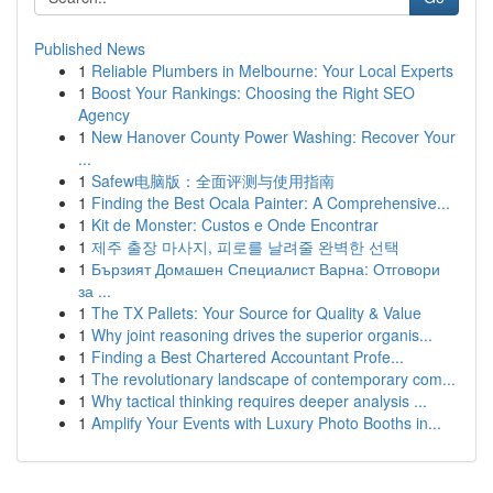
Published News
1
Reliable Plumbers in Melbourne: Your Local Experts
1
Boost Your Rankings: Choosing the Right SEO
Agency
1
New Hanover County Power Washing: Recover Your
...
1
Safew电脑版：全面评测与使用指南
1
Finding the Best Ocala Painter: A Comprehensive...
1
Kit de Monster: Custos e Onde Encontrar
1
제주 출장 마사지, 피로를 날려줄 완벽한 선택
1
Бързият Домашен Специалист Варна: Отговори
за ...
1
The TX Pallets: Your Source for Quality & Value
1
Why joint reasoning drives the superior organis...
1
Finding a Best Chartered Accountant Profe...
1
The revolutionary landscape of contemporary com...
1
Why tactical thinking requires deeper analysis ...
1
Amplify Your Events with Luxury Photo Booths in...