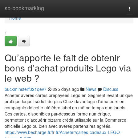
Home
sb-bookmarking
Togg
navi
Home
1
Qu’apporte le fait de obtenir
bons d’achat produits Lego via
le web ?
buckminsterf321qev7
295 days ago
News
Discuss
Acheter avérés cartes prépayées Lego en Segment levant unique
pratique lequel séduit de plus Chez davantage d’amateurs en
compagnie de cette utélèbre label en même temps que jouets.
Ces cartes, disponibles par-dessous forme numérique,
permettent d’acquérir bizarre crédit utilisable sur la Commerce
officielle Lego ou bien avec avérés partenaires agréés.
https://www.becharge.fr/fr-fr/Acheter/cartes-cadeaux-LEGO-