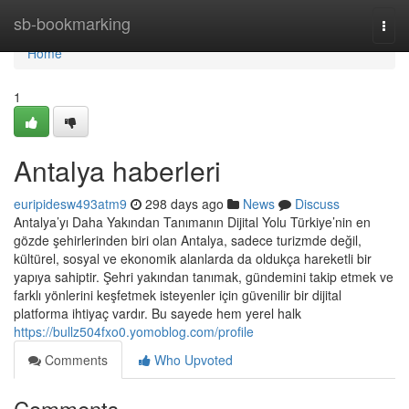
Home
sb-bookmarking
Togg
navi
Home
1
Antalya haberleri
euripidesw493atm9
298 days ago
News
Discuss
Antalya’yı Daha Yakından Tanımanın Dijital Yolu Türkiye’nin en
gözde şehirlerinden biri olan Antalya, sadece turizmde değil,
kültürel, sosyal ve ekonomik alanlarda da oldukça hareketli bir
yapıya sahiptir. Şehri yakından tanımak, gündemini takip etmek ve
farklı yönlerini keşfetmek isteyenler için güvenilir bir dijital
platforma ihtiyaç vardır. Bu sayede hem yerel halk
https://bullz504fxo0.yomoblog.com/profile
Comments
Who Upvoted
Comments