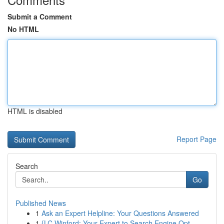
Submit a Comment
No HTML
HTML is disabled
Report Page
Search
Go
Published News
1
Ask an Expert Helpline: Your Questions Answered
1
{LC Winford: Your Expert to Search Engine Opt...