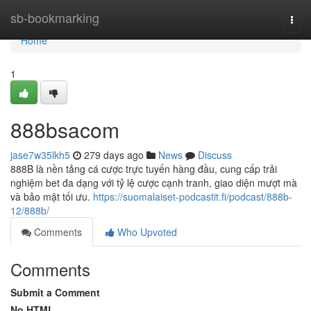
Home
sb-bookmarking
Togg
navi
Home
1
888bsacom
jase7w35lkh5
279 days ago
News
Discuss
888B là nền tảng cá cược trực tuyến hàng đầu, cung cấp trải
nghiệm bet đa dạng với tỷ lệ cược cạnh tranh, giao diện mượt mà
và bảo mật tối ưu.
https://suomalaiset-podcastit.fi/podcast/888b-
12/888b/
Comments
Who Upvoted
Comments
Submit a Comment
No HTML