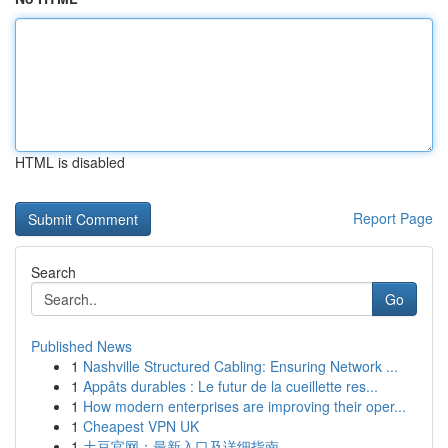
HTML is disabled
Report Page
Search
Go
Published News
1
Nashville Structured Cabling: Ensuring Network ...
1
Appâts durables : Le futur de la cueillette res...
1
How modern enterprises are improving their oper...
1
Cheapest VPN UK
1
土豆官网：最新入口及详细指南