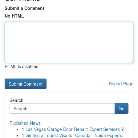
Submit a Comment
No HTML
HTML is disabled
Report Page
Search
Go
Published News
1
Las Vegas Garage Door Repair: Expert Services Y...
1
Getting a Tourist Visa for Canada - Noida Experts