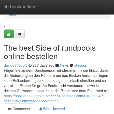
Home
sb-bookmarking
Togg
navi
Home
1
The best Side of rundpools
online bestellen
davidq642qbl3
267 days ago
News
Discuss
Fügen Sie zu dem Durchmesser mindestens fifty cm hinzu, damit
die Abdeckung an den Rändern um das Becken herum aufliegen
kann Rollabdeckungen kannst du ganz einfach einrollen und so
vor allem Planen für große Pools leicht verstauen – etwa in
deinem Geräteschuppen. Liegt die Plane über dem Pool, wird sie
https://poolplane-komplettset55554.ka-blogs.com/91622604/5-
essential-elements-for-poolplanen
Comments
Who Upvoted