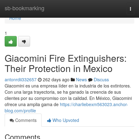
Home
sb-bookmarking
Togg
navi
Home
1
Giacomini Fire Extinguishers:
Their Protection in Mexico
antonrdii332657
262 days ago
News
Discuss
Giacomini es una empresa líder en la industria de los extintores.
Con una larga trayectoria, se ha ganado la creencia de sus
clientes por su compromiso con la calidad. En México, Giacomini
ofrece una amplia gama de
https://charliebexm563023.anchor-
blog.com/profile
Comments
Who Upvoted
Comments