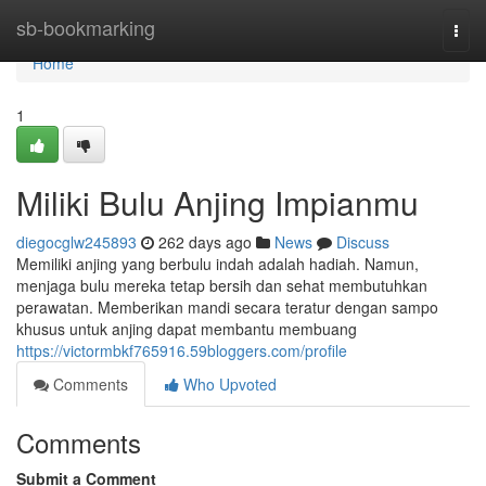
Home
sb-bookmarking
Togg
navi
Home
1
Miliki Bulu Anjing Impianmu
diegocglw245893
262 days ago
News
Discuss
Memiliki anjing yang berbulu indah adalah hadiah. Namun,
menjaga bulu mereka tetap bersih dan sehat membutuhkan
perawatan. Memberikan mandi secara teratur dengan sampo
khusus untuk anjing dapat membantu membuang
https://victormbkf765916.59bloggers.com/profile
Comments
Who Upvoted
Comments
Submit a Comment