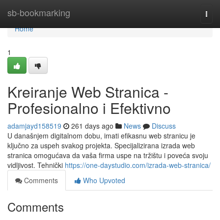
Home
sb-bookmarking
Togg
navi
Home
1
Kreiranje Web Stranica -
Profesionalno i Efektivno
adamjayd158519
261 days ago
News
Discuss
U današnjem digitalnom dobu, imati efikasnu web stranicu je
ključno za uspeh svakog projekta. Specijalizirana izrada web
stranica omogućava da vaša firma uspe na tržištu i poveća svoju
vidljivost. Tehnički
https://one-daystudio.com/izrada-web-stranica/
Comments
Who Upvoted
Comments