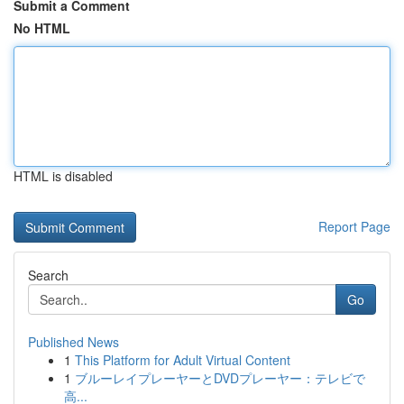
Submit a Comment
No HTML
HTML is disabled
Report Page
Search
Go
Published News
1
This Platform for Adult Virtual Content
1
ブルーレイプレーヤーとDVDプレーヤー：テレビで
高...