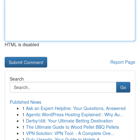
HTML is disabled
Report Page
Search
Go
Published News
1
Ask an Expert Helpline: Your Questions, Answered
1
Agentic WordPress Hosting Explained : Why Au...
1
Derby168: Your Ultimate Betting Destination
1
The Ultimate Guide to Wood Pellet BBQ Pellets
1
VPN Solution: VPN Tool: - A Complete Ove...
1
Gulu Uganda: Your Guide to Hotels &