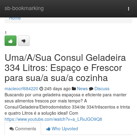
Home
sb-bookmarking
Togg
navi
Home
1
Uma/A/Sua Consul Geladeira
334 Litros: Espaço e Frescor
para sua/a sua/a cozinha
macieocrf684220
245 days ago
News
Discuss
Buscando por uma geladeira espaçosa e eficiente para manter
seus alimentos frescos por mais tempo? A
Consul/Geladeira/Eletrodoméstico 334/de 334/trêscentos e trinta
e quatro Litros é a solução ideal! Com
https://www.youtube.com/watch?v=a_LRxJGO9Q8
Comments
Who Upvoted