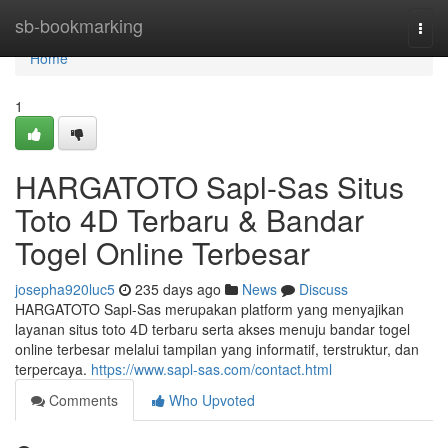
Home
sb-bookmarking
Togg
navi
Home
1
HARGATOTO Sapl-Sas Situs
Toto 4D Terbaru & Bandar
Togel Online Terbesar
josepha920luc5
235 days ago
News
Discuss
HARGATOTO Sapl-Sas merupakan platform yang menyajikan
layanan situs toto 4D terbaru serta akses menuju bandar togel
online terbesar melalui tampilan yang informatif, terstruktur, dan
terpercaya.
https://www.sapl-sas.com/contact.html
Comments
Who Upvoted