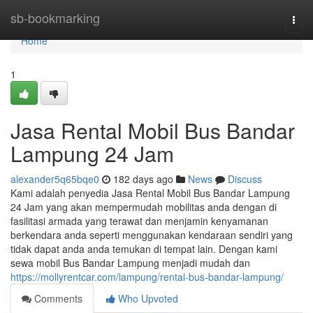
Home
sb-bookmarking
Togg
navi
Home
1
Jasa Rental Mobil Bus Bandar
Lampung 24 Jam
alexander5q65bqe0
182 days ago
News
Discuss
Kami adalah penyedia Jasa Rental Mobil Bus Bandar Lampung
24 Jam yang akan mempermudah mobilitas anda dengan di
fasilitasi armada yang terawat dan menjamin kenyamanan
berkendara anda seperti menggunakan kendaraan sendiri yang
tidak dapat anda anda temukan di tempat lain. Dengan kami
sewa mobil Bus Bandar Lampung menjadi mudah dan
https://mollyrentcar.com/lampung/rental-bus-bandar-lampung/
Comments
Who Upvoted