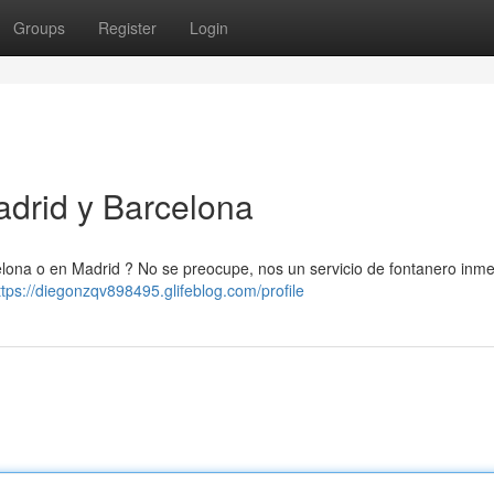
Groups
Register
Login
adrid y Barcelona
elona o en Madrid ? No se preocupe, nos un servicio de fontanero inme
ttps://diegonzqv898495.glifeblog.com/profile