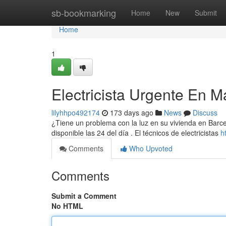
Home
sb-bookmarking
Home
New
Submit
Home
1
Electricista Urgente En M
lilyhhpo492174
173 days ago
News
Discuss
¿Tiene un problema con la luz en su vivienda en Barc
disponible las 24 del día . El técnicos de electricistas
h
Comments
Who Upvoted
Comments
Submit a Comment
No HTML