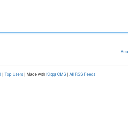
Rep
d
|
Top Users
| Made with
Kliqqi CMS
|
All RSS Feeds