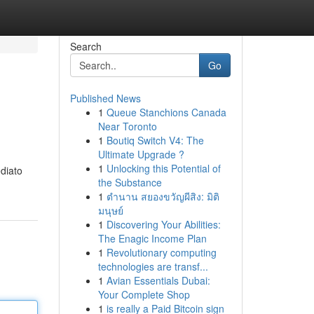
Search
Go
Published News
1
Queue Stanchions Canada
Near Toronto
1
Boutiq Switch V4: The
Ultimate Upgrade ?
1
Unlocking this Potential of
diato
the Substance
1
ตำนาน สยองขวัญผีสิง: มิติ
มนุษย์
1
Discovering Your Abilities:
The Enagic Income Plan
1
Revolutionary computing
technologies are transf...
1
Avian Essentials Dubai:
Your Complete Shop
1
is really a Paid Bitcoin sign