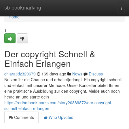
Home
sb-bookmarking
Togg
navi
Home
1
Der copyright Schnell &
Einfach Erlangen
chiaratldz329679
169 days ago
News
Discuss
Nutzen ihr die Chance und erhaltet|erlangt. Ein copyright schnell
und einfach mit unserer Methode. Unser Kursleiter bietet Ihnen
eine praktische Ausbildung zur den copyright. Melde euch noch
heute an und starte dein
https://redhotbookmarks.com/story20889872/der-copyright-
schnell-einfach-erlangen
Comments
Who Upvoted