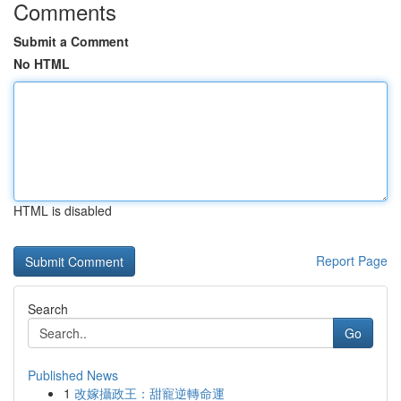
Comments
Submit a Comment
No HTML
HTML is disabled
Report Page
Search
Go
Published News
1
改嫁攝政王：甜寵逆轉命運