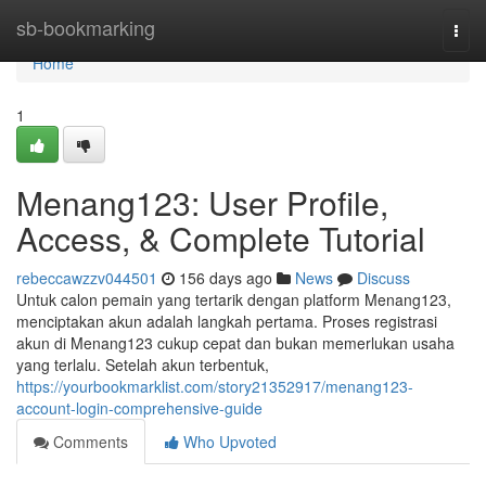
Home
sb-bookmarking
Togg
navi
Home
1
Menang123: User Profile,
Access, & Complete Tutorial
rebeccawzzv044501
156 days ago
News
Discuss
Untuk calon pemain yang tertarik dengan platform Menang123,
menciptakan akun adalah langkah pertama. Proses registrasi
akun di Menang123 cukup cepat dan bukan memerlukan usaha
yang terlalu. Setelah akun terbentuk,
https://yourbookmarklist.com/story21352917/menang123-
account-login-comprehensive-guide
Comments
Who Upvoted