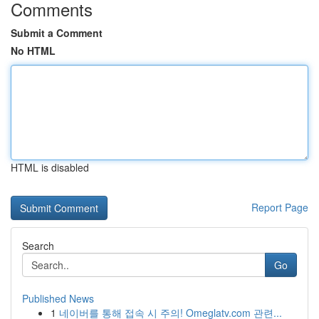
Comments
Submit a Comment
No HTML
HTML is disabled
Report Page
Search
Go
Published News
1
네이버를 통해 접속 시 주의! Omeglatv.com 관련...