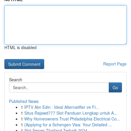
HTML is disabled
Report Page
Search
Go
Published News
1
İPTV Alın Edin : İdeal Alternatifler ve Fi...
1
Situs Rajawd777 Slot Panduan Lengkap untuk A...
1
Why Homeowners Trust Philadelphia Electrical Co...
1
{Applying for a Schengen Visa: Your Detailed ...
1
Slot Server Thailand Terbaik 2024