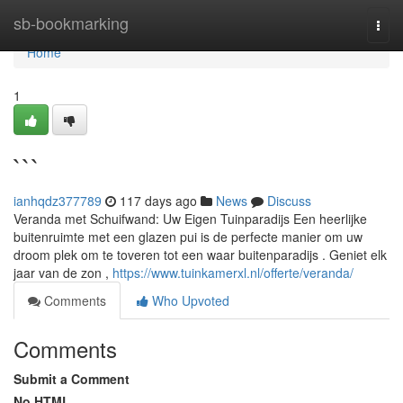
Home
sb-bookmarking
Togg
navi
Home
1
```
ianhqdz377789
117 days ago
News
Discuss
Veranda met Schuifwand: Uw Eigen Tuinparadijs Een heerlijke
buitenruimte met een glazen pui is de perfecte manier om uw
droom plek om te toveren tot een waar buitenparadijs . Geniet elk
jaar van de zon ,
https://www.tuinkamerxl.nl/offerte/veranda/
Comments
Who Upvoted
Comments
Submit a Comment
No HTML